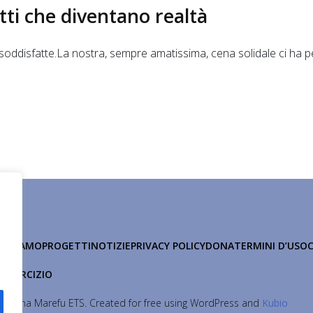
tti che diventano realtà
oddisfatte.La nostra, sempre amatissima, cena solidale ci ha
HI SIAMO
PROGETTI
NOTIZIE
PRIVACY POLICY
DONA
TERMINI D’USO
 ESERCIZIO
Maisha Marefu ETS. Created for free using WordPress and
Kubio