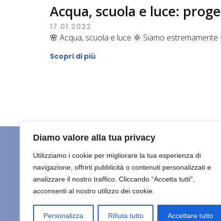
Acqua, scuola e luce: proge
17.01.2022
🌸 Acqua, scuola e luce 🌞 Siamo estremamente s
Scopri di più
Diamo valore alla tua privacy
Utilizziamo i cookie per migliorare la tua esperienza di
navigazione, offrirti pubblicità o contenuti personalizzati e
HOME
C
Maisha Marefu ETS
analizzare il nostro traffico. Cliccando “Accetta tutti”,
acconsenti al nostro utilizzo dei cookie.
ULTIMO
© 2026 
Personalizza
Rifiuta tutto
Accettare tutto