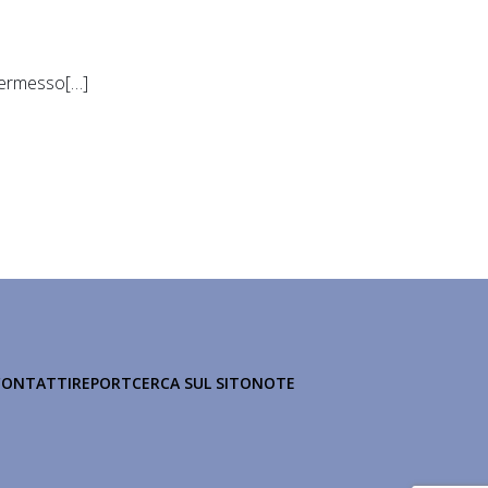
 permesso[…]
CONTATTI
REPORT
CERCA SUL SITO
NOTE