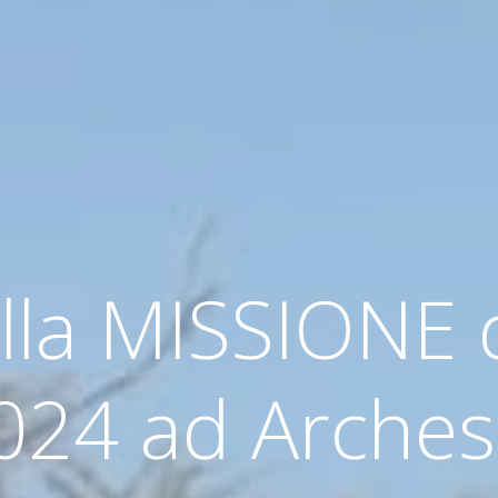
la MISSIONE 
024 ad Arches