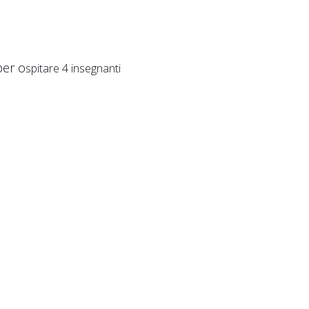
er o
spitare 4 insegnanti