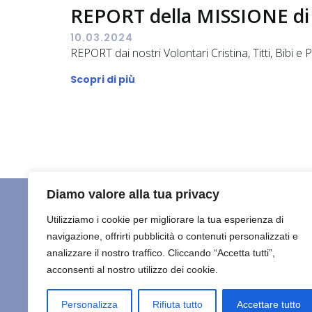
REPORT della MISSIONE di 
10.03.2024
REPORT dai nostri Volontari Cristina, Titti, Bibi e
Scopri di più
Diamo valore alla tua privacy
Utilizziamo i cookie per migliorare la tua esperienza di
navigazione, offrirti pubblicità o contenuti personalizzati e
HOME
C
Maisha Marefu ETS
analizzare il nostro traffico. Cliccando “Accetta tutti”,
acconsenti al nostro utilizzo dei cookie.
ULTIMO
© 2026 
Personalizza
Rifiuta tutto
Accettare tutto