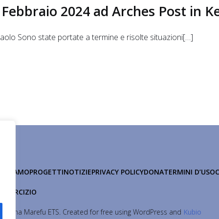
Febbraio 2024 ad Arches Post in K
 Paolo Sono state portate a termine e risolte situazioni[…]
HI SIAMO
PROGETTI
NOTIZIE
PRIVACY POLICY
DONA
TERMINI D’USO
 ESERCIZIO
Maisha Marefu ETS. Created for free using WordPress and
Kubio