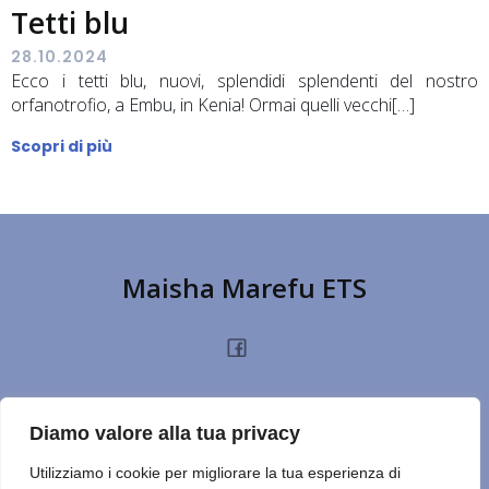
Tetti blu
28.10.2024
Ecco i tetti blu, nuovi, splendidi splendenti del nostro
orfanotrofio, a Embu, in Kenia! Ormai quelli vecchi[…]
Scopri di più
Maisha Marefu ETS
HOME
CHI SIAMO
PROGETTI
NOTIZIE
PRIVACY POLICY
DONA
Diamo valore alla tua privacy
TERMINI D’USO
CONTATTI
REPORT
CERCA SUL SITO
NOTE
Utilizziamo i cookie per migliorare la tua esperienza di