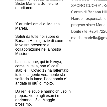
Sister Mariella Borile che
SACRO CUORE’ , Ke
riportiamo:
Centro di Banana Hill
Nairobi responsabile
‘Carissimi amici di Maisha
progetto sister Mariel
Marefu,
Borile ( tel.+254 72
Saluti da tutte noi suore di
mail:bomariella@gma
Banana Hill e grazie di cuore per
la vostra presenza e
collaborazione nella nostra
Missione.
La situazione, qui in Kenya,
come in Italia, non e` cosi`
stabile, il Covid 19 ha rallentato
tutto e la gente veramente sta
soffredo la fame, l`economia e`
andata in giu` di molto.
Da ieri le scuole hanno chiuso in
preparazione agli esami e
apriranno il 3 di Maggio
prossimo.