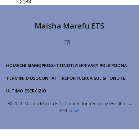
2183
Maisha Marefu ETS
HOME
CHI SIAMO
PROGETTI
NOTIZIE
PRIVACY POLICY
DONA
TERMINI D’USO
CONTATTI
REPORT
CERCA SUL SITO
NOTE
ULTIMO ESERCIZIO
© 2026 Maisha Marefu ETS. Created for free using WordPress
and
Kubio