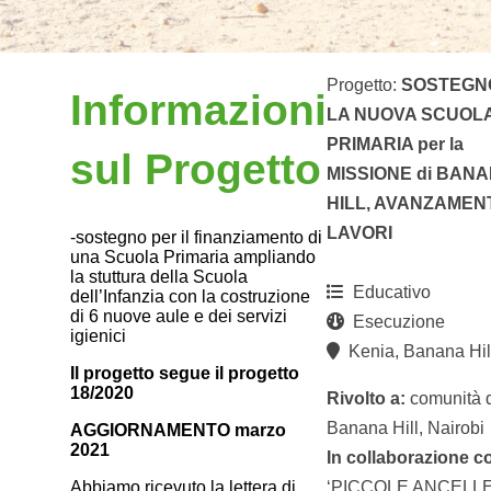
Progetto:
SOSTEGN
Informazioni
LA NUOVA SCUOL
PRIMARIA per la
sul Progetto
MISSIONE di BAN
HILL, AVANZAMEN
LAVORI
-sostegno per il finanziamento di
una Scuola Primaria ampliando
la stuttura della Scuola
Educativo
dell’Infanzia con la costruzione
di 6 nuove aule e dei servizi
Esecuzione
igienici
Kenia, Banana Hil
Il progetto segue il progetto
18/2020
Rivolto a:
comunità 
Banana Hill, Nairobi
AGGIORNAMENTO marzo
2021
In collaborazione c
‘PICCOLE ANCELL
Abbiamo ricevuto la lettera di