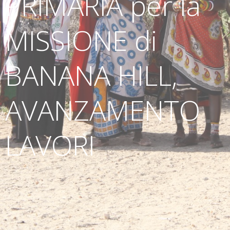
PRIMARIA per la
MISSIONE di
BANANA HILL,
AVANZAMENTO
LAVORI