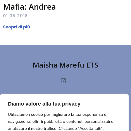
Mafia: Andrea
01.05.2018
Scopri di più
Maisha Marefu ETS
HOME
CHI SIAMO
PROGETTI
NOTIZIE
PRIVACY POLICY
DONA
Diamo valore alla tua privacy
TERMINI D’USO
CONTATTI
REPORT
CERCA SUL SITO
NOTE
Utilizziamo i cookie per migliorare la tua esperienza di
navigazione, offrirti pubblicità o contenuti personalizzati e
ULTIMO ESERCIZIO
analizzare il nostro traffico. Cliccando “Accetta tutti”,