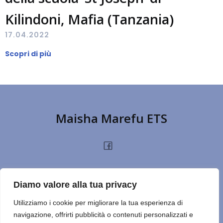
Kilindoni, Mafia (Tanzania)
17.04.2022
Scopri di più
Maisha Marefu ETS
HOME
CHI SIAMO
PROGETTI
NOTIZIE
PRIVACY POLICY
DONA
Diamo valore alla tua privacy
TERMINI D’USO
CONTATTI
REPORT
CERCA SUL SITO
NOTE
Utilizziamo i cookie per migliorare la tua esperienza di
navigazione, offrirti pubblicità o contenuti personalizzati e
ULTIMO ESERCIZIO