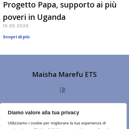
Progetto Papa, supporto ai più
poveri in Uganda
10.05.2020
Scopri di più
Maisha Marefu ETS
HOME
CHI SIAMO
PROGETTI
NOTIZIE
PRIVACY POLICY
DONA
Diamo valore alla tua privacy
TERMINI D’USO
CONTATTI
REPORT
CERCA SUL SITO
NOTE
Utilizziamo i cookie per migliorare la tua esperienza di