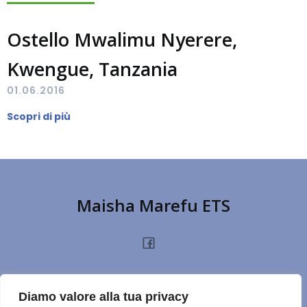
Ostello Mwalimu Nyerere,
Kwengue, Tanzania
01.06.2016
Scopri di più
Maisha Marefu ETS
HOME
CHI SIAMO
PROGETTI
NOTIZIE
PRIVACY POLICY
DONA
Diamo valore alla tua privacy